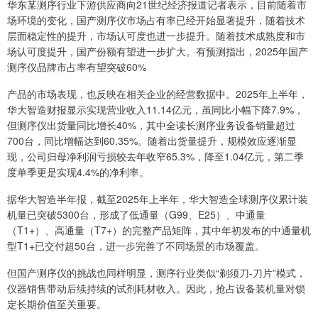
华东某测序行业下游供应商向21世纪经济报道记者表示，目前随着市
场环境的变化，国产测序仪市场占有率已经开始显著提升，随着技术
层面稳定性的提升，市场认可度也进一步提升。随着技术成熟度和市
场认可度提升，国产份额有望进一步扩大。有预测指出，2025年国产
测序仪品牌市占率有望突破60%
产品的市场表现，也反映在相关企业的经营数据中。2025年上半年，
华大智造财报显示实现营业收入11.14亿元，虽同比小幅下降7.9%，
但测序仪出货量同比增长40%，其中全读长测序业务设备销量超过
700台，同比增幅达到60.35%。随着出货量提升，规模效应逐渐显
现，公司归母净利润亏损较去年收窄65.3%，降至1.04亿元，第二季
度单季更是实现4.4%的净利率。
据华大智造半年报，截至2025年上半年，华大智造全球测序仪累计装
机量已突破5300台，形成了低通量（G99、E25）、中通量
（T1+）、高通量（T7+）的完整产品矩阵，其中年初发布的中通量机
型T1+已交付超50台，进一步完善了不同场景的市场覆盖。
但国产测序仪的挑战也同样明显，测序行业类似“剃须刀-刀片”模式，
仪器销售带动后续持续的试剂耗材收入。因此，抢占设备装机量对锁
定长期价值至关重要。