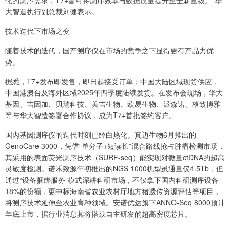
化的测序需求，T7+皆可将测序效率与数据质量提升至全新量级。”华
大智造执行副总裁刘健表示。
技术迭代下市场之变
随着技术的迭代，国产测序仪在市场的竞争之下显得更有产品力优
势。
据悉，T7+发布即发售，即日起接受订单；中国大陆区域现货供应，
中国港澳台及海外区域2025年四季度陆续发货。在发布会现场，华大
基因、吉因加、贝瑞科技、美吉生物、欧易生物、派森诺、格致博雅
等与华大智造签署合作协议，成为T7+首批签约客户。
国内基因测序仪的迭代时刻已经白热化。真迈生物6月推出的
GenoCare 3000，凭借“单分子+短读长”混合路线抢占肿瘤检测市场，
其采用的表面荧光测序技术（SURF-seq）能实现对微量ctDNA的超高
灵敏度检测。诺禾致源年初推出的NGS 1000机型虽通量仅4.5Tb，但
通过“设备捆绑服务”模式深耕科研市场，不仅拿下国内科研测序设备
18%的份额，更中标海南省农业农村厅地方猪遗传资源评估等项目，
将测序技术延伸至农业育种领域。安诺优达旗下ANNO-Seq 8000预计
年底上市，据行业消息其将搭载自主研发的超高密度芯片。