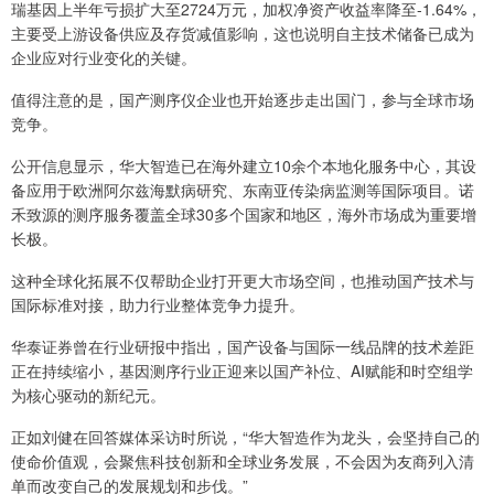
瑞基因上半年亏损扩大至2724万元，加权净资产收益率降至-1.64%，
主要受上游设备供应及存货减值影响，这也说明自主技术储备已成为
企业应对行业变化的关键。
值得注意的是，国产测序仪企业也开始逐步走出国门，参与全球市场
竞争。
公开信息显示，华大智造已在海外建立10余个本地化服务中心，其设
备应用于欧洲阿尔兹海默病研究、东南亚传染病监测等国际项目。诺
禾致源的测序服务覆盖全球30多个国家和地区，海外市场成为重要增
长极。
这种全球化拓展不仅帮助企业打开更大市场空间，也推动国产技术与
国际标准对接，助力行业整体竞争力提升。
华泰证券曾在行业研报中指出，国产设备与国际一线品牌的技术差距
正在持续缩小，基因测序行业正迎来以国产补位、AI赋能和时空组学
为核心驱动的新纪元。
正如刘健在回答媒体采访时所说，“华大智造作为龙头，会坚持自己的
使命价值观，会聚焦科技创新和全球业务发展，不会因为友商列入清
单而改变自己的发展规划和步伐。”