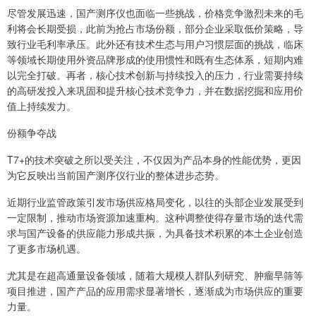
尽管发展迅速，国产测序仪也面临一些挑战，价格竞争激烈未来的毛
利将会长期受损，此前为抢占市场份额，部分企业采取低价策略，导
致行业毛利率承压。此外还有技术生态与用户习惯层面的挑战，临床
等领域长期使用外资品牌形成的使用惯性和既有生态体系，短期内难
以完全打破。再者，核心技术创新与持续投入的压力，行业需要持续
的高研发投入来巩固和提升核心技术竞争力，并在数据挖掘和应用价
值上持续发力。
份额争夺战
T7+的技术突破之所以受关注，不仅因为产品本身的性能优势，更因
为它反映出当前国产测序仪行业的整体进步态势。
近期行业监管政策引发市场供应格局变化，以往的头部企业发展受到
一定限制，推动市场资源加速重构。这种调整使得存量市场的迭代需
求与国产设备的供应能力形成共振，为具备技术积累的本土企业创造
了更多市场机遇。
尤其是在超高通量设备领域，随着大规模人群队列研究、肿瘤早筛等
项目推进，国产产品的应用需求显著增长，逐渐成为市场供应的重要
力量。