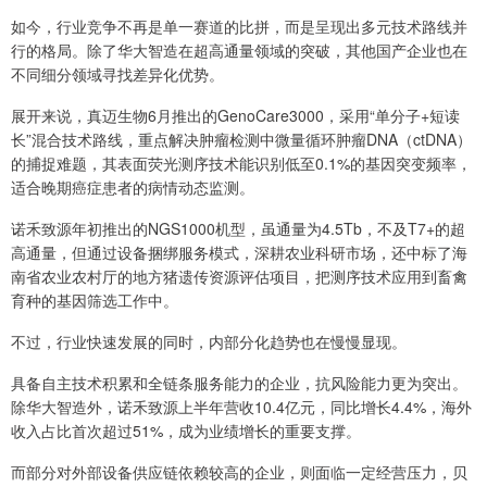
如今，行业竞争不再是单一赛道的比拼，而是呈现出多元技术路线并
行的格局。除了华大智造在超高通量领域的突破，其他国产企业也在
不同细分领域寻找差异化优势。
展开来说，真迈生物6月推出的GenoCare3000，采用“单分子+短读
长”混合技术路线，重点解决肿瘤检测中微量循环肿瘤DNA（ctDNA）
的捕捉难题，其表面荧光测序技术能识别低至0.1%的基因突变频率，
适合晚期癌症患者的病情动态监测。
诺禾致源年初推出的NGS1000机型，虽通量为4.5Tb，不及T7+的超
高通量，但通过设备捆绑服务模式，深耕农业科研市场，还中标了海
南省农业农村厅的地方猪遗传资源评估项目，把测序技术应用到畜禽
育种的基因筛选工作中。
不过，行业快速发展的同时，内部分化趋势也在慢慢显现。
具备自主技术积累和全链条服务能力的企业，抗风险能力更为突出。
除华大智造外，诺禾致源上半年营收10.4亿元，同比增长4.4%，海外
收入占比首次超过51%，成为业绩增长的重要支撑。
而部分对外部设备供应链依赖较高的企业，则面临一定经营压力，贝