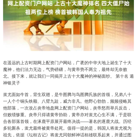
在遥远的上古时期网上配资门户网站，广袤的中华大地上诞生了十大
魔神，他们法力无边，气势磅礴，与黄帝势不两立，最终却无奈败
北。接下来，就让我们一同揭开上古十大魔神的神秘面纱。 第十名 遁
神银灵子
蚩尤面如牛首，背生双翅，是牛图腾与鸟图腾氏族的首领，兄弟八十
一人个个铜头铁额、八臂九趾，威力非凡。他野心勃勃，频频侵略其
他部落，一次攻占炎帝地盘网上配资门户网站，炎帝怒而举兵反击，
但败绩惨重。炎帝只得请黄帝协助，黄帝亦对蚩尤心生不满，于是联
合各部落首领，在涿鹿平原展开最终决战——著名的逐鹿大战。历经
多轮厮杀，蚩尤最终被黄帝处死。值得一提的是，韩国人将蚩尤视为
祖先，依据《坛桓古记》将蚩尤同朝鲜神话桓雄联系起来，并通过图