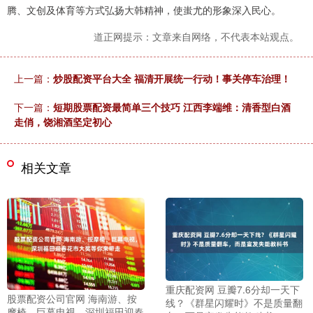
腾、文创及体育等方式弘扬大韩精神，使蚩尤的形象深入民心。
道正网提示：文章来自网络，不代表本站观点。
上一篇：
炒股配资平台大全 福清开展统一行动！事关停车治理！
下一篇：
短期股票配资最简单三个技巧 江西李端维：清香型白酒
走俏，饶湘酒坚定初心
相关文章
重庆配资网 豆瓣7.6分却一天下
股票配资公司官网 海南游、按
线？《群星闪耀时》不是质量翻
摩椅、巨幕电视，深圳福田迎春